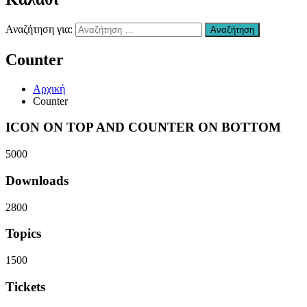
Χανιά
–
Αναζήτηση για:
Αναζήτηση
Επισκευή
Αυτοκινήτων
Counter
Χανιά
–
συντήρηση
Αρχική
Air
Counter
condition
Χανιά
ICON ON TOP AND COUNTER ON BOTTOM
–
Ανταλλακτικά
5000
Αυτοκινήτων
Χανιά
Downloads
–
Υγραεριοκινηση
Χανιά
2800
–
(ΚΤΕΟ)
Topics
Βελτιώσεις
Διαγνωστικός
1500
Έλεγχος
Οχήματος
Tickets
Χανιά