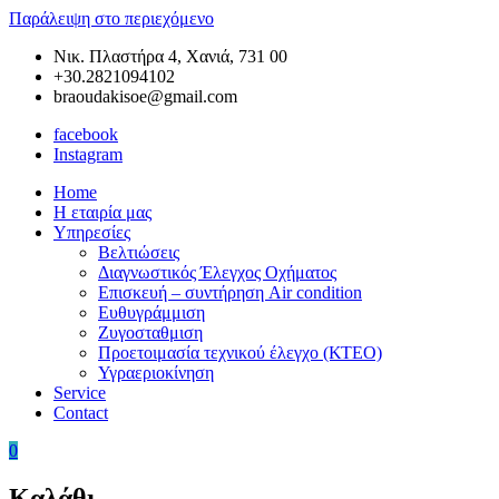
Παράλειψη στο περιεχόμενο
Νικ. Πλαστήρα 4, Χανιά, 731 00
+30.2821094102
braoudakisoe@gmail.com
facebook
Instagram
Home
Braoudakis
Συνεργείο
Η εταιρία μας
Car
Αυτοκινήτων
Υπηρεσίες
Service
στα
Βελτιώσεις
Χανιά
Διαγνωστικός Έλεγχος Οχήματος
της
Επισκευή – συντήρηση Air condition
Κρήτης
Ευθυγράμμιση
–
Ζυγοσταθμιση
Ευθυγράμμιση
Προετοιμασία τεχνικού έλεγχο (ΚΤΕΟ)
Χανιά
Υγραεριοκίνηση
–
Service
Ζυγοσταθμιση
Contact
Χανιά
–
0
Service
Αυτοκινήτων
Καλάθι