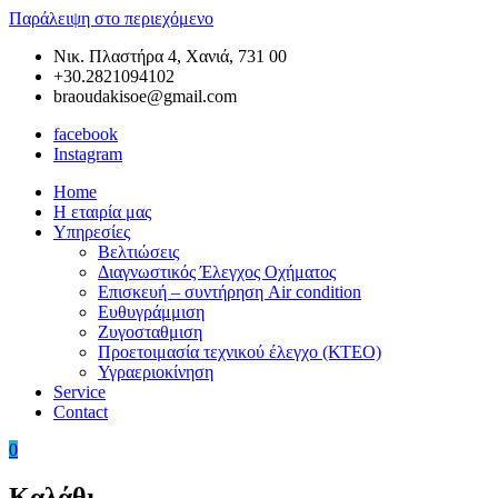
Παράλειψη στο περιεχόμενο
Νικ. Πλαστήρα 4, Χανιά, 731 00
+30.2821094102
braoudakisoe@gmail.com
facebook
Instagram
Home
Braoudakis
Συνεργείο
Η εταιρία μας
Car
Αυτοκινήτων
Υπηρεσίες
Service
στα
Βελτιώσεις
Χανιά
Διαγνωστικός Έλεγχος Οχήματος
της
Επισκευή – συντήρηση Air condition
Κρήτης
Ευθυγράμμιση
–
Ζυγοσταθμιση
Ευθυγράμμιση
Προετοιμασία τεχνικού έλεγχο (ΚΤΕΟ)
Χανιά
Υγραεριοκίνηση
–
Service
Ζυγοσταθμιση
Contact
Χανιά
–
0
Service
Αυτοκινήτων
Καλάθι