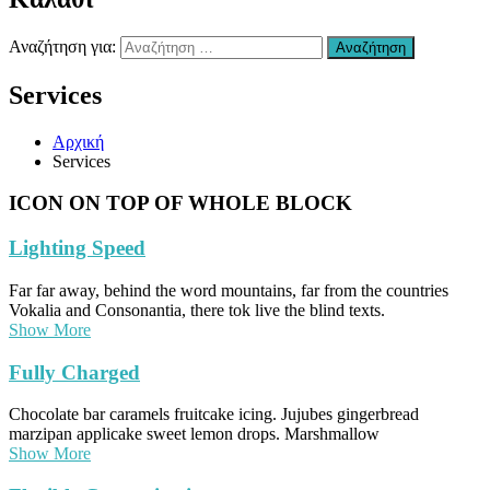
Χανιά
–
Αναζήτηση για:
Αναζήτηση
Επισκευή
Αυτοκινήτων
Services
Χανιά
–
συντήρηση
Αρχική
Air
Services
condition
Χανιά
ICON ON TOP OF WHOLE BLOCK
–
Ανταλλακτικά
Lighting Speed
Αυτοκινήτων
Χανιά
–
Far far away, behind the word mountains, far from the countries
Υγραεριοκινηση
Vokalia and Consonantia, there tok live the blind texts.
Χανιά
Show More
–
(ΚΤΕΟ)
Fully Charged
Βελτιώσεις
Διαγνωστικός
Chocolate bar caramels fruitcake icing. Jujubes gingerbread
Έλεγχος
marzipan applicake sweet lemon drops. Marshmallow
Οχήματος
Show More
Χανιά