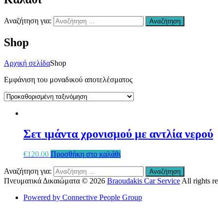
Χανιά
–
Αναζήτηση για:
Αναζήτηση
Επισκευή
Αυτοκινήτων
Shop
Χανιά
–
συντήρηση
Αρχική σελίδα
Shop
Air
condition
Εμφάνιση του μοναδικού αποτελέσματος
Χανιά
–
Ανταλλακτικά
Αυτοκινήτων
Χανιά
–
Σετ ιμάντα χρονισμού με αντλία νερού
Υγραεριοκινηση
Χανιά
–
€
120.00
Προσθήκη στο καλάθι
(ΚΤΕΟ)
Αναζήτηση για:
Βελτιώσεις
Αναζήτηση
Διαγνωστικός
Πνευματικά Δικαιώματα © 2026
Braoudakis Car Service
All rights 
Έλεγχος
Powered by Connective People Group
Οχήματος
Χανιά