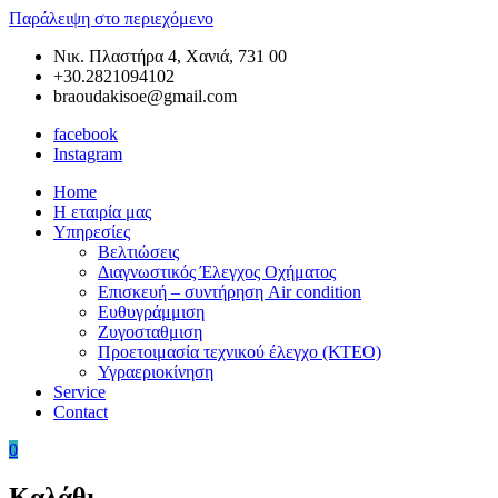
Παράλειψη στο περιεχόμενο
Νικ. Πλαστήρα 4, Χανιά, 731 00
+30.2821094102
braoudakisoe@gmail.com
facebook
Instagram
Home
Braoudakis
Συνεργείο
Η εταιρία μας
Car
Αυτοκινήτων
Υπηρεσίες
Service
στα
Βελτιώσεις
Χανιά
Διαγνωστικός Έλεγχος Οχήματος
της
Επισκευή – συντήρηση Air condition
Κρήτης
Ευθυγράμμιση
–
Ζυγοσταθμιση
Ευθυγράμμιση
Προετοιμασία τεχνικού έλεγχο (ΚΤΕΟ)
Χανιά
Υγραεριοκίνηση
–
Service
Ζυγοσταθμιση
Contact
Χανιά
–
0
Service
Αυτοκινήτων
Καλάθι