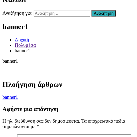
Χανιά
–
Αναζήτηση για:
Αναζήτηση
Επισκευή
Αυτοκινήτων
banner1
Χανιά
–
συντήρηση
Αρχική
Air
Πολυμέσα
condition
banner1
Χανιά
–
banner1
Ανταλλακτικά
Αυτοκινήτων
Χανιά
–
Πλοήγηση άρθρων
Υγραεριοκινηση
Χανιά
–
banner1
(ΚΤΕΟ)
Βελτιώσεις
Αφήστε μια απάντηση
Διαγνωστικός
Έλεγχος
Η ηλ. διεύθυνση σας δεν δημοσιεύεται.
Τα υποχρεωτικά πεδία
Οχήματος
σημειώνονται με
*
Χανιά