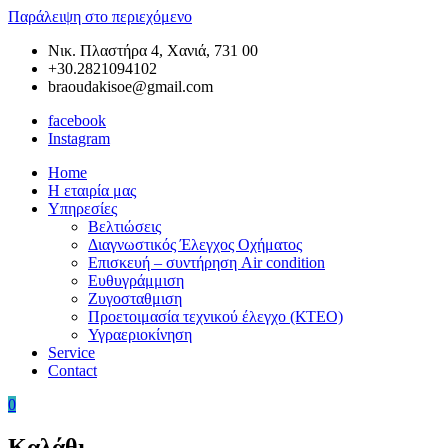
Παράλειψη στο περιεχόμενο
Νικ. Πλαστήρα 4, Χανιά, 731 00
+30.2821094102
braoudakisoe@gmail.com
facebook
Instagram
Home
Braoudakis
Συνεργείο
Η εταιρία μας
Car
Αυτοκινήτων
Υπηρεσίες
Service
στα
Βελτιώσεις
Χανιά
Διαγνωστικός Έλεγχος Οχήματος
της
Επισκευή – συντήρηση Air condition
Κρήτης
Ευθυγράμμιση
–
Ζυγοσταθμιση
Ευθυγράμμιση
Προετοιμασία τεχνικού έλεγχο (ΚΤΕΟ)
Χανιά
Υγραεριοκίνηση
–
Service
Ζυγοσταθμιση
Contact
Χανιά
–
0
Service
Αυτοκινήτων
Καλάθι