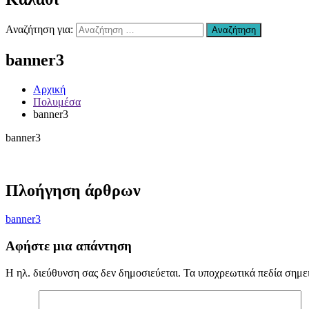
Χανιά
–
Αναζήτηση για:
Αναζήτηση
Επισκευή
Αυτοκινήτων
banner3
Χανιά
–
συντήρηση
Αρχική
Air
Πολυμέσα
condition
banner3
Χανιά
–
banner3
Ανταλλακτικά
Αυτοκινήτων
Χανιά
–
Πλοήγηση άρθρων
Υγραεριοκινηση
Χανιά
–
banner3
(ΚΤΕΟ)
Βελτιώσεις
Αφήστε μια απάντηση
Διαγνωστικός
Έλεγχος
Η ηλ. διεύθυνση σας δεν δημοσιεύεται.
Τα υποχρεωτικά πεδία σημε
Οχήματος
Χανιά