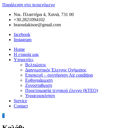
Παράλειψη στο περιεχόμενο
Νικ. Πλαστήρα 4, Χανιά, 731 00
+30.2821094102
braoudakisoe@gmail.com
facebook
Instagram
Home
Braoudakis
Συνεργείο
Η εταιρία μας
Car
Αυτοκινήτων
Υπηρεσίες
Service
στα
Βελτιώσεις
Χανιά
Διαγνωστικός Έλεγχος Οχήματος
της
Επισκευή – συντήρηση Air condition
Κρήτης
Ευθυγράμμιση
–
Ζυγοσταθμιση
Ευθυγράμμιση
Προετοιμασία τεχνικού έλεγχο (ΚΤΕΟ)
Χανιά
Υγραεριοκίνηση
–
Service
Ζυγοσταθμιση
Contact
Χανιά
–
0
Service
Αυτοκινήτων
Καλάθι