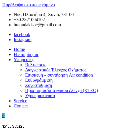
Παράλειψη στο περιεχόμενο
Νικ. Πλαστήρα 4, Χανιά, 731 00
+30.2821094102
braoudakisoe@gmail.com
facebook
Instagram
Home
Braoudakis
Συνεργείο
Η εταιρία μας
Car
Αυτοκινήτων
Υπηρεσίες
Service
στα
Βελτιώσεις
Χανιά
Διαγνωστικός Έλεγχος Οχήματος
της
Επισκευή – συντήρηση Air condition
Κρήτης
Ευθυγράμμιση
–
Ζυγοσταθμιση
Ευθυγράμμιση
Προετοιμασία τεχνικού έλεγχο (ΚΤΕΟ)
Χανιά
Υγραεριοκίνηση
–
Service
Ζυγοσταθμιση
Contact
Χανιά
–
0
Service
Αυτοκινήτων
Καλάθι