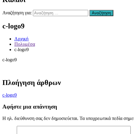
Χανιά
–
Αναζήτηση για:
Αναζήτηση
Επισκευή
Αυτοκινήτων
c-logo9
Χανιά
–
συντήρηση
Αρχική
Air
Πολυμέσα
condition
c-logo9
Χανιά
–
c-logo9
Ανταλλακτικά
Αυτοκινήτων
Χανιά
–
Πλοήγηση άρθρων
Υγραεριοκινηση
Χανιά
–
c-logo9
(ΚΤΕΟ)
Βελτιώσεις
Αφήστε μια απάντηση
Διαγνωστικός
Έλεγχος
Η ηλ. διεύθυνση σας δεν δημοσιεύεται.
Τα υποχρεωτικά πεδία σημε
Οχήματος
Χανιά