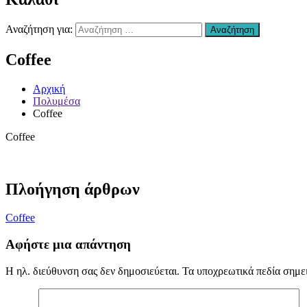
Χανιά
–
Αναζήτηση για:
Αναζήτηση
Επισκευή
Αυτοκινήτων
Coffee
Χανιά
–
συντήρηση
Αρχική
Air
Πολυμέσα
condition
Coffee
Χανιά
–
Coffee
Ανταλλακτικά
Αυτοκινήτων
Χανιά
–
Πλοήγηση άρθρων
Υγραεριοκινηση
Χανιά
–
Coffee
(ΚΤΕΟ)
Βελτιώσεις
Αφήστε μια απάντηση
Διαγνωστικός
Έλεγχος
Η ηλ. διεύθυνση σας δεν δημοσιεύεται.
Τα υποχρεωτικά πεδία σημε
Οχήματος
Χανιά