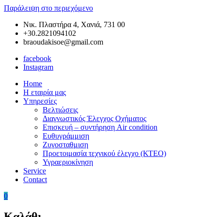
Παράλειψη στο περιεχόμενο
Νικ. Πλαστήρα 4, Χανιά, 731 00
+30.2821094102
braoudakisoe@gmail.com
facebook
Instagram
Home
Braoudakis
Συνεργείο
Η εταιρία μας
Car
Αυτοκινήτων
Υπηρεσίες
Service
στα
Βελτιώσεις
Χανιά
Διαγνωστικός Έλεγχος Οχήματος
της
Επισκευή – συντήρηση Air condition
Κρήτης
Ευθυγράμμιση
–
Ζυγοσταθμιση
Ευθυγράμμιση
Προετοιμασία τεχνικού έλεγχο (ΚΤΕΟ)
Χανιά
Υγραεριοκίνηση
–
Service
Ζυγοσταθμιση
Contact
Χανιά
–
0
Service
Αυτοκινήτων
Καλάθι