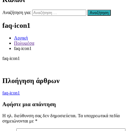
Χανιά
–
Αναζήτηση για:
Αναζήτηση
Επισκευή
Αυτοκινήτων
faq-icon1
Χανιά
–
συντήρηση
Αρχική
Air
Πολυμέσα
condition
faq-icon1
Χανιά
–
faq-icon1
Ανταλλακτικά
Αυτοκινήτων
Χανιά
–
Πλοήγηση άρθρων
Υγραεριοκινηση
Χανιά
–
faq-icon1
(ΚΤΕΟ)
Βελτιώσεις
Αφήστε μια απάντηση
Διαγνωστικός
Έλεγχος
Η ηλ. διεύθυνση σας δεν δημοσιεύεται.
Τα υποχρεωτικά πεδία
Οχήματος
σημειώνονται με
*
Χανιά