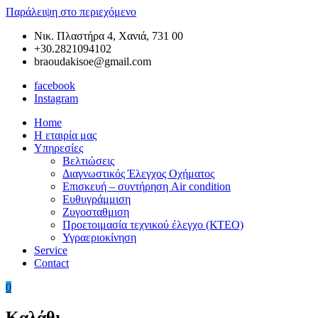
Παράλειψη στο περιεχόμενο
Νικ. Πλαστήρα 4, Χανιά, 731 00
+30.2821094102
braoudakisoe@gmail.com
facebook
Instagram
Home
Braoudakis
Συνεργείο
Η εταιρία μας
Car
Αυτοκινήτων
Υπηρεσίες
Service
στα
Βελτιώσεις
Χανιά
Διαγνωστικός Έλεγχος Οχήματος
της
Επισκευή – συντήρηση Air condition
Κρήτης
Ευθυγράμμιση
–
Ζυγοσταθμιση
Ευθυγράμμιση
Προετοιμασία τεχνικού έλεγχο (ΚΤΕΟ)
Χανιά
Υγραεριοκίνηση
–
Service
Ζυγοσταθμιση
Contact
Χανιά
–
0
Service
Αυτοκινήτων
Καλάθι