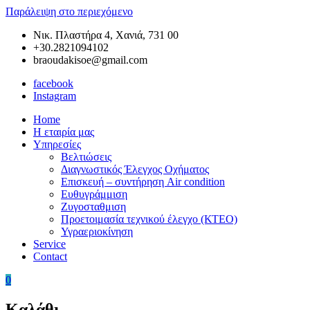
Παράλειψη στο περιεχόμενο
Νικ. Πλαστήρα 4, Χανιά, 731 00
+30.2821094102
braoudakisoe@gmail.com
facebook
Instagram
Home
Braoudakis
Συνεργείο
Η εταιρία μας
Car
Αυτοκινήτων
Υπηρεσίες
Service
στα
Βελτιώσεις
Χανιά
Διαγνωστικός Έλεγχος Οχήματος
της
Επισκευή – συντήρηση Air condition
Κρήτης
Ευθυγράμμιση
–
Ζυγοσταθμιση
Ευθυγράμμιση
Προετοιμασία τεχνικού έλεγχο (ΚΤΕΟ)
Χανιά
Υγραεριοκίνηση
–
Service
Ζυγοσταθμιση
Contact
Χανιά
–
0
Service
Αυτοκινήτων
Καλάθι