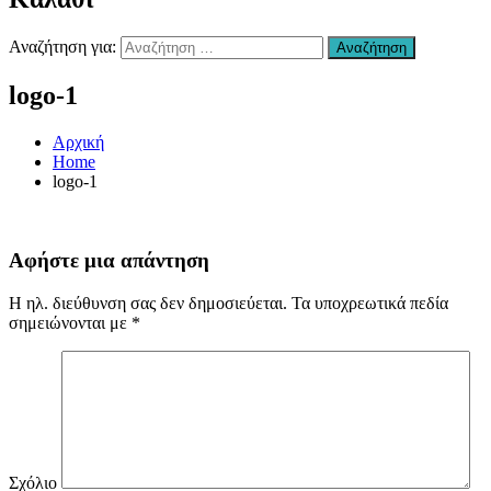
Χανιά
–
Αναζήτηση για:
Αναζήτηση
Επισκευή
Αυτοκινήτων
logo-1
Χανιά
–
συντήρηση
Αρχική
Air
Home
condition
logo-1
Χανιά
–
Ανταλλακτικά
Αυτοκινήτων
Αφήστε μια απάντηση
Χανιά
–
Η ηλ. διεύθυνση σας δεν δημοσιεύεται.
Τα υποχρεωτικά πεδία
Υγραεριοκινηση
σημειώνονται με
*
Χανιά
–
(ΚΤΕΟ)
Βελτιώσεις
Διαγνωστικός
Έλεγχος
Οχήματος
Χανιά
Σχόλιο