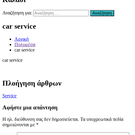
Χανιά
–
Αναζήτηση για:
Αναζήτηση
Επισκευή
Αυτοκινήτων
car service
Χανιά
–
συντήρηση
Αρχική
Air
Πολυμέσα
condition
car service
Χανιά
–
car service
Ανταλλακτικά
Αυτοκινήτων
Χανιά
–
Πλοήγηση άρθρων
Υγραεριοκινηση
Χανιά
–
Service
(ΚΤΕΟ)
Βελτιώσεις
Αφήστε μια απάντηση
Διαγνωστικός
Έλεγχος
Η ηλ. διεύθυνση σας δεν δημοσιεύεται.
Τα υποχρεωτικά πεδία
Οχήματος
σημειώνονται με
*
Χανιά