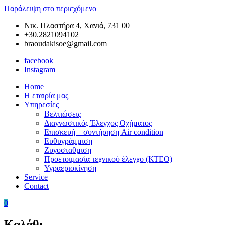
Παράλειψη στο περιεχόμενο
Νικ. Πλαστήρα 4, Χανιά, 731 00
+30.2821094102
braoudakisoe@gmail.com
facebook
Instagram
Home
Braoudakis
Συνεργείο
Η εταιρία μας
Car
Αυτοκινήτων
Υπηρεσίες
Service
στα
Βελτιώσεις
Χανιά
Διαγνωστικός Έλεγχος Οχήματος
της
Επισκευή – συντήρηση Air condition
Κρήτης
Ευθυγράμμιση
–
Ζυγοσταθμιση
Ευθυγράμμιση
Προετοιμασία τεχνικού έλεγχο (ΚΤΕΟ)
Χανιά
Υγραεριοκίνηση
–
Service
Ζυγοσταθμιση
Contact
Χανιά
–
0
Service
Αυτοκινήτων
Καλάθι