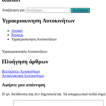
Χανιά
–
Αναζήτηση για:
Αναζήτηση
Επισκευή
Αυτοκινήτων
Υγραεριοκινηση Αυτοκινήτων
Χανιά
–
συντήρηση
Αρχική
Air
Projects
condition
Υγραεριοκινηση Αυτοκινήτων
Χανιά
–
Ανταλλακτικά
Υγραεριοκινηση Αυτοκινήτων
Αυτοκινήτων
Χανιά
Πλοήγηση άρθρων
–
Υγραεριοκινηση
Χανιά
Βελτιώσεις Αυτοκινήτων
–
Ανταλλακτικά Αυτοκινήτων
(ΚΤΕΟ)
Βελτιώσεις
Αφήστε μια απάντηση
Διαγνωστικός
Έλεγχος
Η ηλ. διεύθυνση σας δεν δημοσιεύεται.
Τα υποχρεωτικά πεδία σημε
Οχήματος
Χανιά