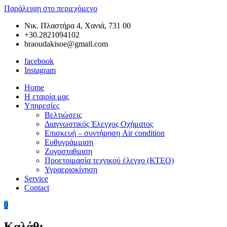
Παράλειψη στο περιεχόμενο
Νικ. Πλαστήρα 4, Χανιά, 731 00
+30.2821094102
braoudakisoe@gmail.com
facebook
Instagram
Home
Braoudakis
Συνεργείο
Η εταιρία μας
Car
Αυτοκινήτων
Υπηρεσίες
Service
στα
Βελτιώσεις
Χανιά
Διαγνωστικός Έλεγχος Οχήματος
της
Επισκευή – συντήρηση Air condition
Κρήτης
Ευθυγράμμιση
–
Ζυγοσταθμιση
Ευθυγράμμιση
Προετοιμασία τεχνικού έλεγχο (ΚΤΕΟ)
Χανιά
Υγραεριοκίνηση
–
Service
Ζυγοσταθμιση
Contact
Χανιά
–
0
Service
Αυτοκινήτων
Καλάθι