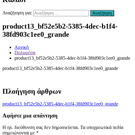
Χανιά
–
Αναζήτηση για:
Αναζήτηση
Επισκευή
Αυτοκινήτων
product13_bf52e5b2-5385-4dec-b1f4-
Χανιά
–
38fd903c1ee0_grande
συντήρηση
Air
condition
Αρχική
Χανιά
Πολυμέσα
–
product13_bf52e5b2-5385-4dec-b1f4-38fd903c1ee0_grande
Ανταλλακτικά
product13_bf52e5b2-5385-4dec-b1f4-38fd903c1ee0_grande
Αυτοκινήτων
Χανιά
–
Υγραεριοκινηση
Πλοήγηση άρθρων
Χανιά
–
(ΚΤΕΟ)
product13_bf52e5b2-5385-4dec-b1f4-38fd903c1ee0_grande
Βελτιώσεις
Διαγνωστικός
Αφήστε μια απάντηση
Έλεγχος
Οχήματος
Η ηλ. διεύθυνση σας δεν δημοσιεύεται.
Τα υποχρεωτικά πεδία
Χανιά
σημειώνονται με
*