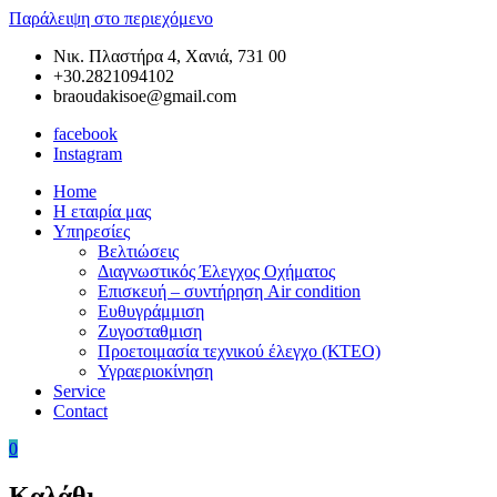
Παράλειψη στο περιεχόμενο
Νικ. Πλαστήρα 4, Χανιά, 731 00
+30.2821094102
braoudakisoe@gmail.com
facebook
Instagram
Home
Braoudakis
Συνεργείο
Η εταιρία μας
Car
Αυτοκινήτων
Υπηρεσίες
Service
στα
Βελτιώσεις
Χανιά
Διαγνωστικός Έλεγχος Οχήματος
της
Επισκευή – συντήρηση Air condition
Κρήτης
Ευθυγράμμιση
–
Ζυγοσταθμιση
Ευθυγράμμιση
Προετοιμασία τεχνικού έλεγχο (ΚΤΕΟ)
Χανιά
Υγραεριοκίνηση
–
Service
Ζυγοσταθμιση
Contact
Χανιά
–
0
Service
Αυτοκινήτων
Καλάθι